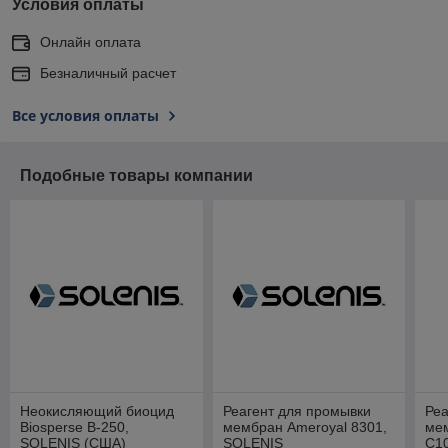
Условия оплаты
Онлайн оплата
Безналичный расчет
Все условия оплаты
Подобные товары компании
Неокисляющий биоцид
Реагент для промывки
Реа
Biosperse В-250,
мембран Ameroyal 8301,
ме
SOLENIS (США)
SOLENIS
С1