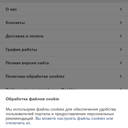
О нас
Контакты
Доставка и оплата
График работы
Полная версия сайта
Политика обработки cookies
Сайт создан на платформе Deal.by
Обработка файлов cookie
Информация для покупателя
Мы используем файлы cookies для обеспечения удобства
пользователей портала и предоставления персональных
Юридическое лицо:
ЧУП "СПН Технологии"
рекомендаций.
Вы можете настроить файлы cookies или
220109, г.Минск, ул. Академика Красина 201, корп.4-1, к.4
отключить их.