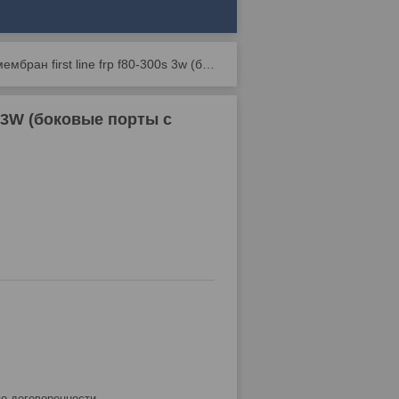
Корпусы для мембран first line frp f80-300s 3w (боковые порты с одной стороны)
 3W (боковые порты с
по договоренности